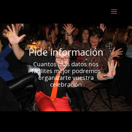
Pide información
Cuantos más datos nos
facilites mejor podremos
organizarte vuestra
celebración